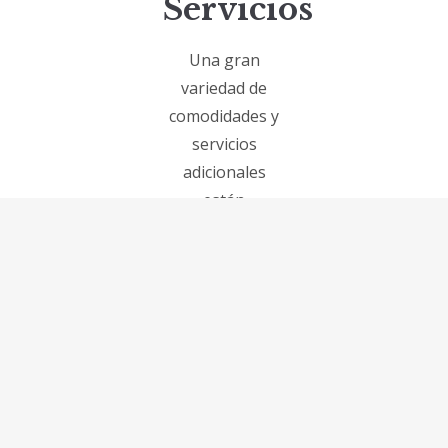
Servicios
Una gran
variedad de
comodidades y
servicios
adicionales
están
disponibles
para que
disfrute
plenamente de
cada aspecto de
su viaje.
Tendrás todo
para estancias