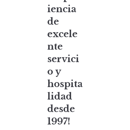
iencia
de
excele
nte
servici
o y
hospita
lidad
desde
1997!